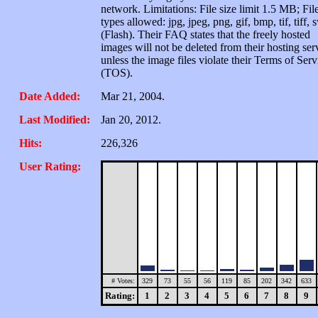
network. Limitations: File size limit 1.5 MB; Fil
types allowed: jpg, jpeg, png, gif, bmp, tif, tiff, 
(Flash). Their FAQ states that the freely hosted
images will not be deleted from their hosting ser
unless the image files violate their Terms of Serv
(TOS).
Date Added:
Mar 21, 2004.
Last Modified:
Jan 20, 2012.
Hits:
226,326
User Rating:
# Votes:
329
73
55
56
119
85
202
342
633
Rating:
1
2
3
4
5
6
7
8
9