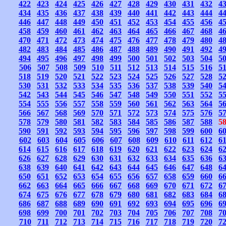
422
423
424
425
426
427
428
429
430
431
432
4
434
435
436
437
438
439
440
441
442
443
444
4
446
447
448
449
450
451
452
453
454
455
456
4
458
459
460
461
462
463
464
465
466
467
468
4
470
471
472
473
474
475
476
477
478
479
480
4
482
483
484
485
486
487
488
489
490
491
492
4
494
495
496
497
498
499
500
501
502
503
504
5
506
507
508
509
510
511
512
513
514
515
516
5
518
519
520
521
522
523
524
525
526
527
528
5
530
531
532
533
534
535
536
537
538
539
540
5
542
543
544
545
546
547
548
549
550
551
552
5
554
555
556
557
558
559
560
561
562
563
564
5
566
567
568
569
570
571
572
573
574
575
576
5
578
579
580
581
582
583
584
585
586
587
588
5
590
591
592
593
594
595
596
597
598
599
600
6
602
603
604
605
606
607
608
609
610
611
612
6
614
615
616
617
618
619
620
621
622
623
624
6
626
627
628
629
630
631
632
633
634
635
636
6
638
639
640
641
642
643
644
645
646
647
648
6
650
651
652
653
654
655
656
657
658
659
660
6
662
663
664
665
666
667
668
669
670
671
672
6
674
675
676
677
678
679
680
681
682
683
684
6
686
687
688
689
690
691
692
693
694
695
696
6
698
699
700
701
702
703
704
705
706
707
708
7
710
711
712
713
714
715
716
717
718
719
720
7