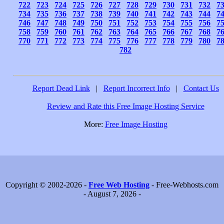
722
723
724
725
726
727
728
729
730
731
732
7
734
735
736
737
738
739
740
741
742
743
744
7
746
747
748
749
750
751
752
753
754
755
756
7
758
759
760
761
762
763
764
765
766
767
768
7
770
771
772
773
774
775
776
777
778
779
780
7
782
Report Dead Link
|
Report Incorrect Info
|
Contact Us
Review and Rate this Free Image Hosting Service
More:
Free Image Hosting
Copyright © 2002-2026 -
Free Web Hosting
- Free-Webhosts.com
- August 7, 2026 -