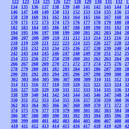
122
123
124
125
126
127
128
129
130
131
132
1
134
135
136
137
138
139
140
141
142
143
144
1
146
147
148
149
150
151
152
153
154
155
156
1
158
159
160
161
162
163
164
165
166
167
168
1
170
171
172
173
174
175
176
177
178
179
180
1
182
183
184
185
186
187
188
189
190
191
192
1
194
195
196
197
198
199
200
201
202
203
204
2
206
207
208
209
210
211
212
213
214
215
216
2
218
219
220
221
222
223
224
225
226
227
228
2
230
231
232
233
234
235
236
237
238
239
240
2
242
243
244
245
246
247
248
249
250
251
252
2
254
255
256
257
258
259
260
261
262
263
264
2
266
267
268
269
270
271
272
273
274
275
276
2
278
279
280
281
282
283
284
285
286
287
288
2
290
291
292
293
294
295
296
297
298
299
300
3
302
303
304
305
306
307
308
309
310
311
312
3
314
315
316
317
318
319
320
321
322
323
324
3
326
327
328
329
330
331
332
333
334
335
336
3
338
339
340
341
342
343
344
345
346
347
348
3
350
351
352
353
354
355
356
357
358
359
360
3
362
363
364
365
366
367
368
369
370
371
372
3
374
375
376
377
378
379
380
381
382
383
384
3
386
387
388
389
390
391
392
393
394
395
396
3
398
399
400
401
402
403
404
405
406
407
408
4
410
411
412
413
414
415
416
417
418
419
420
4