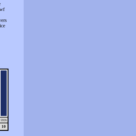
e
swf
vers
ice
5926
10